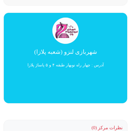
شهربازی لنزو (شعبه پلازا)
آدرس : چهار راه نوبهار طبقه ۴ و ۵ پاساژ پلازا
نظرات مرکز (0)